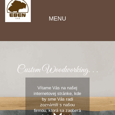
MENU
Custom Woodworking. . .
Vítame Vás na našej
internetovej stránke, kde
by sme Vás radi
zoznámili s našou
firmou, ktorá sa zaoberá